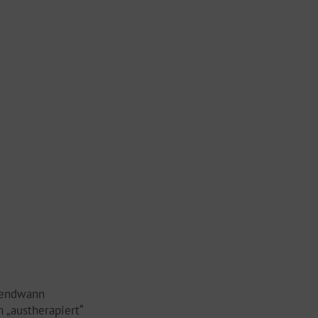
rgendwann
 „austherapiert“