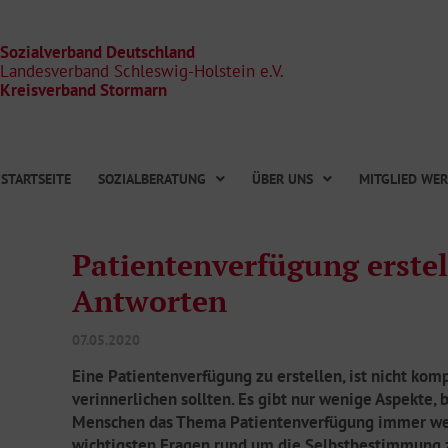
Zum
Inhalt
springen
Sozialverband Deutschland
Landesverband Schleswig-Holstein e.V.
Kreisverband Stormarn
STARTSEITE
SOZIALBERATUNG
ÜBER UNS
MITGLIED WE
Patientenverfügung erstel
Antworten
07.05.2020
Eine Patientenverfügung zu erstellen, ist nicht komp
verinnerlichen sollten. Es gibt nur wenige Aspekte,
Menschen das Thema Patientenverfügung immer weite
wichtigsten Fragen rund um die Selbstbestimmung z