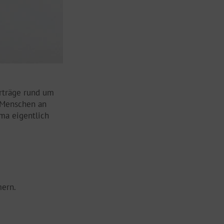
orträge rund um
r Menschen an
ema eigentlich
mern.