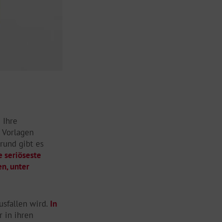
 Ihre
 Vorlagen
rund gibt es
e seriöseste
en, unter
usfallen wird.
In
 in ihren