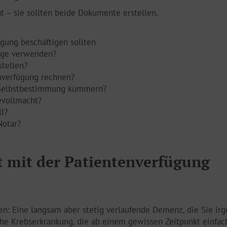
 – sie sollten beide Dokumente erstellen.
gung beschäftigen sollten
lage verwenden?
stellen?
nverfügung rechnen?
a Selbstbestimmung kümmern?
evollmacht?
l?
Notar?
 mit der Patientenverfügung
ten: Eine langsam aber stetig verlaufende Demenz, die Sie i
che Krebserkrankung, die ab einem gewissen Zeitpunkt einfach