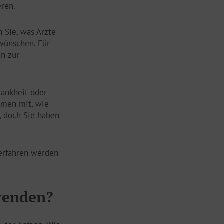
eren.
n Sie, was Ärzte
 wünschen. Für
en zur
rankheit oder
mmen mit, wie
, doch Sie haben
verfahren werden
rwenden?