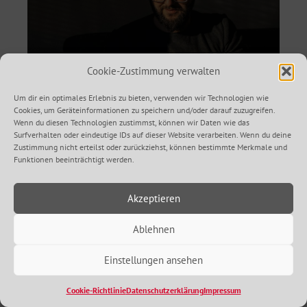
Cookie-Zustimmung verwalten
Um dir ein optimales Erlebnis zu bieten, verwenden wir Technologien wie
Schwerbehinderung rückwirkend
Cookies, um Geräteinformationen zu speichern und/oder darauf zuzugreifen.
Wenn du diesen Technologien zustimmst, können wir Daten wie das
April 26, 2024
Surfverhalten oder eindeutige IDs auf dieser Website verarbeiten. Wenn du deine
Nicht immer gelingt es, den Schwerbehindertenausweis im
Zustimmung nicht erteilst oder zurückziehst, können bestimmte Merkmale und
ersten Anlauf erfolgreich zu beantragen. Manchmal muss
zunächst ein Widerspruch eingelegt werden. Selten sogar
Funktionen beeinträchtigt werden.
eine Klage am Sozialgericht. Was bedeutet das aber für
Ihre Rentenansprüche?
Akzeptieren
Weiterlesen
Ablehnen
Einstellungen ansehen
Cookie-Richtlinie
Datenschutzerklärung
Impressum